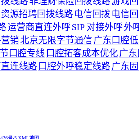
回拨线路
非理财保险回拨线路
游戏回
力资源招聘回拨线路
电信回拨
电信回
路
运营商直连外呼
SIP 对接外呼
外
呼营销
北京无限字节通信
广东口腔低
节口腔专线
口腔拓客成本优化
广东
商直连线路
口腔外呼稳定线路
广东固
426号-5
XML地图