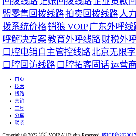
回拨线路
记账回拨线路
企业贷款
盟零售回拨线路
拍卖回拨线路
人
拨系统价格
销狼 VOIP
广东外呼线
呼解决方案
教育外呼线路
财税外
口腔电销自主管控线路
北京无限字
口腔回访线路
口腔拓客固话
运营
首页
技术
线路
营销
工具
分享
联系
Copyright © 2022 销狼VOIP All Rights Reserved.
陕ICP备2020017