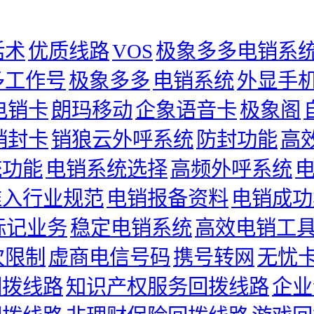
话术
优质线路
VOS
极象多多电销系
多工作号
极象多多
电销系统
外显手
电销卡
朗玛移动
企象语音卡
极象阁
销封卡
销狼云外呼系统
防封功能
高
统功能
电销系统选择
高频外呼系统
准入行业规范
电销报备资料
电销成功
标记业务
稳定电销系统
高效电销工
次限制
虚商电信号码
携号转网
无忧
回拨线路
知识产权服务回拨线路
企业