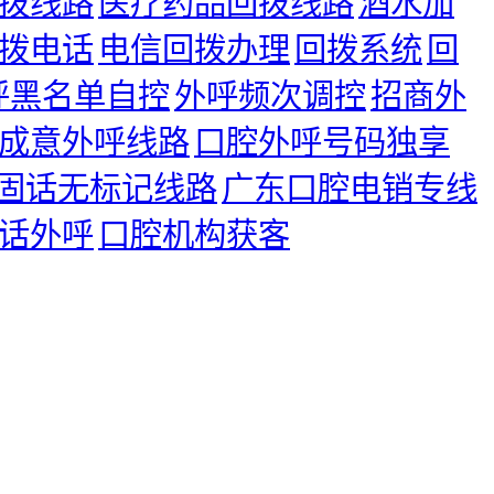
拨线路
医疗药品回拨线路
酒水加
拨电话
电信回拨办理
回拨系统
回
呼黑名单自控
外呼频次调控
招商外
成意外呼线路
口腔外呼号码独享
固话无标记线路
广东口腔电销专线
话外呼
口腔机构获客