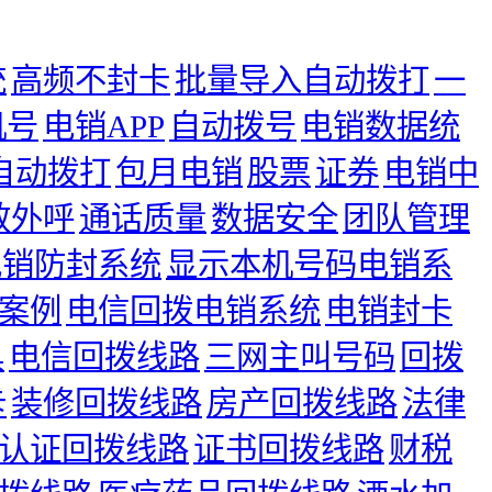
统
高频不封卡
批量导入自动拨打
一
机号
电销APP
自动拨号
电销数据统
自动拨打
包月电销
股票
证券
电销中
效外呼
通话质量
数据安全
团队管理
电销防封系统
显示本机号码电销系
案例
电信回拨电销系统
电销封卡
具
电信回拨线路
三网主叫号码
回拨
卡
装修回拨线路
房产回拨线路
法律
认证回拨线路
证书回拨线路
财税